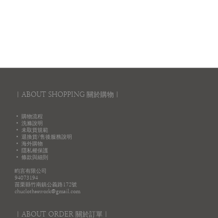
｜ABOUT SHOPPING 關於購物｜
• 購物流程
• 洗滌說明
• 未取貨規範
• 退換貨/售後服務說明
• 海外購物
• 隱私權保護
• 條款與細則
畇言有限公司
94073194
苗栗縣竹南鎮公義路172號
chuclotheswork@gmail.com
｜ABOUT ORDER 關於訂單｜