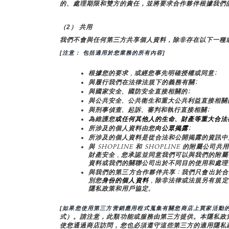
的、處理期限和雙方的責任，並將要求合作夥伴根據我們
（2） 共用
我們不會與任何第三方共享個人資料，除非存在以下一種
[注意： 包括適用於您業務的所有內容]
根據您的要求，或經您事先明確授權或同意;
與履行我們在法律法規下的義務有關;
與國家安全、國防安全直接相關的;
與公共安全、公共衛生和重大公共利益直接相關
與刑事偵查、起訴、審判和執行直接相關;
為維護您
或任何其他人的生命、財產等重大合法
所涉及的個人資料由您
向公眾揭露
;
所涉及的個人資料是從合法和公開揭露的資訊中
與 SHOPLINE 和 SHOPLINE 的附
財產安全，您承認並同意我們可以與我們的附屬
資料或我們的關聯公司出於不同目的使用和處理
與我們的第三方合作夥伴共享：我們只會出於合
別您
身份的個人資料
，除非法律或法規另有規定
隱私政策和用戶協定。
[如果您使用第三方营銷應用程式蒐集有關您商店上買家活動的
式）。請注意，此類功能或服務由第三方提供。本隱私政
使您通過商店訪問，您也必須遵守這些第三方的適用隱私