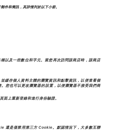
子郵件和簡訊，其詳情列於以下小節。
名稱以及一些數位和字元。當您再次訪問該商店時，該商店
訊，並緩存個人資料主體的瀏覽資訊和點擊資訊，以便查看個
調整。您也可以更改瀏覽器的設置，以便瀏覽器不接受我們商
個頁面上重新登錄和進行身份驗證。
e 還是僅禁用第三方 Cookie。默認情況下，大多數互聯