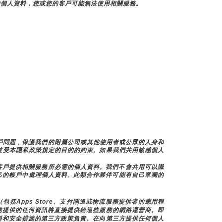
的個人資料，您或您的客戶可能無法使用相關服務。
，解決帳戶問題，保護我們的附屬公司或其他使用者或公眾的人身和
並受本隱私政策規定的目的的約束。如果我們共用敏感個人
客戶提供相關服務所必需的個人資料。我們不會共用可以識
己的帳戶中處理個人資料。此類合作夥伴可能有自己單獨的
包括Apps Store、支付閘道或物流服務提供者的應用程
務提供的任何資訊將直接提供給這些服務的網路運營商。即
料和安全措施的第三方政策負責。在向第三方提供任何個人