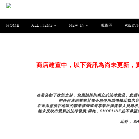
HOME
ALL ITEMS
NEW IN
現貨區
#SERVI
商店建置中，以下資訊為尚未更新，
在發佈如下政策之前，您應該諮詢獨立的法律意見。您應仔
的任何連結並非旨在令您使用或傳輸此類內容
在未向您所在地區的職業律師或者專業法律從業人員尋求
能未反映出最新的法律發展;因此，SHOPLINE並不承
此外， S