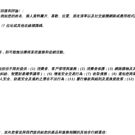
回復和評論）;
（例如您的姓名、個人資料圖片、喜歡、位置、朋友清單以及社交媒體網路或應用程式
IP 位址或其他在線標識碼。
料，則可能無法獲得某些服務和促銷活動。
不限於提供：(1) 消費者、客戶管理與服務；(2) 消費者保護；(3) 網路購物及其
費糾紛、智慧財產權爭議等 )； (6) 增進安全交易行為；(7) 收取債務； (8) 通知
人安全、財產安全及違約之潛在不法行為；(11) 履行條款與細則及退換貨政策；(12)
，並向您發送與我們提供給您的產品和服務相關的其他非行銷通信;