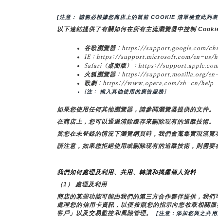
[注意： 請務必根據您商店上的當前 COOKIE 清單檢查此列表
以下連結提供了有關如何在所有主流瀏覽器中控制 Cooki
谷歌瀏覽器：https://support.google.com/chr
IE：https://support.microsoft.com/en-us/h
Safari（桌面版）：https://support.apple.com
火狐瀏覽器：https://support.mozilla.org/en-U
歌劇：https://www.opera.com/zh-cn/help
[注： 插入其他使用的廣告服務]
如果您使用任何其他瀏覽器，請參閱瀏覽器提供的文件。
在商店上，您可以通過清除緩存來刪除現有的追蹤技術。
當您在未登錄的情況下瀏覽網頁時，我們會蒐集實現流覽功
請注意，如果您拒絕使用或刪除現有的追蹤技術，則需要
我們如何處理及利用、共用、轉讓和揭露個人資料
（1） 處理及利用
商店的某些功能可能由我們的第三方合作夥伴提供，我們
處理您的信用卡資訊，以便按照您的指示向您收取相關服務
客戶」以及交易監控和風險管理。 
 [注意：添加您與之共