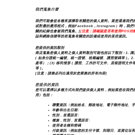
我們蒐集什麼
我們可能會從各種來源獲取有關您的個人資料。當您通過我們的
或對應的應用程式，例如Facebook，Instagram
關的紀錄也會被我們蒐集。]
[注意：請確認是否有使用POS功能
誌和網路信標等技術蒐集有關您的設備或使用的某些資訊。
您提供的資訊類別
商店蒐集您個人資料之個人資料類別可能包括以下類別：1. 識別類 
( 如身分證統一編號、統一證號、稅籍編號、護照號碼等 )。2. 個
產等）；(3) 移民情形 ( 護照、工作許可文件、居留證明文件等
等 )。
[注意：請務必列出適用於您業務的所有內容]
您提供的資訊
您可以選擇以多種方式向我們提供個人資料，例如當您在我們
用）包括：
聯繫資訊（例如姓名、郵政地址、電子郵件地址、手
年齡和出生日期;
性別，首選語言;
種族，性別，首選語言;
使用者名稱和密碼
付款資訊（例如您的支付卡號、到期日、送貨位址和