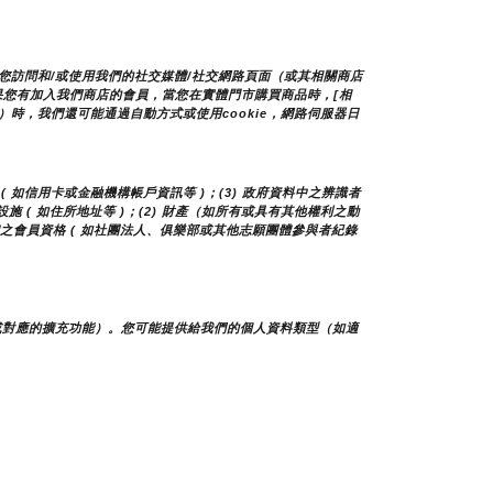
您訪問和/或使用我們的社交媒體/社交網路頁面（或其相關商店
如果您有加入我們商店的會員，當您在實體門市購買商品時，[相
時，我們還可能通過自動方式或使用cookie，網路伺服器日
( 如信用卡或金融機構帳戶資訊等 )；(3) 政府資料中之辨識者 
及設施 ( 如住所地址等 )；(2) 財產（如所有或具有其他權利之動
他團體之會員資格 ( 如社團法人、俱樂部或其他志願團體參與者紀錄
或對應的擴充功能）。您可能提供給我們的個人資料類型（如適