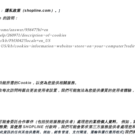
隱私政策（shopline.com）。
： 
]
e 的說明：
ome/answer/95647?hl=en
elp/260971/description-of-cookies
/kb/PH5042?locale=en_US
S/kb/cookies-information-websites-store-on-your-computer?redire
能所需的Cookie，以便為您提供相關服務。
在每次訪問時親自更改使用者設置，我們可能無法為您提供優質的使用者體驗
可能會委託合作夥伴（包括技術服務提供者）處理您的
某些個人資料
。 例如
費; 當
使用 
SHOPLINE 付款時，我們可能會要求第三方服務提供者處理
我們
用此資訊的任何其他供應商。例如，銷售管道、支付閘道、運輸和履行應用程式]