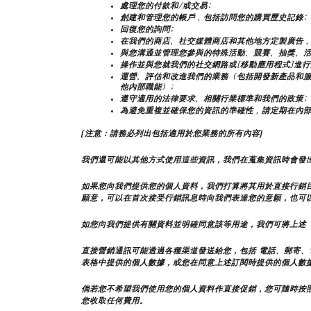
處理您的付款和/或交易;
創建和管理您的帳戶，包括訪問您的購買歷史記錄;
回復您的詢問;
在我們的商店、社交媒體商店和其他地方定製廣告，
與您溝通並管理您參與的特殊活動、競賽、抽獎、活
操作並與您就我們的社交網路或[移動應用程式]進行
運營、評估和改進我們的業務（包括開發新產品和
他內部職能）;
遵守適用的法律要求、相關行業標準和我們的政策;
為避免重複並確保您的資訊的準確性，請定期在內
[注意：請務必列出包括適用於您業務的所有內容]
我們還可能以其他方式使用這些資訊，我們在蒐集資訊時會發
如果您向我們提供您的個人資料，我們打算將其用於直接行銷
願意，可以在首次接受行銷訊息時向我們表達您的意願，也可
如您向我們提供有關資料並明確同意該等用途，我們可將上述
直接營銷通訊可能透過各種渠道發送給您，包括 電話、郵寄、
表格中提供的個人數據，或您在同意上述訂閱時提供的個人數
倘若您不希望我們使用您的個人資料作直接促銷，您可隨時按
您收取任何費用。