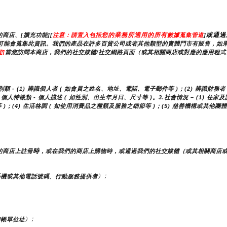
您的業務所適用的所有
或通過
商店、[擴充功能][
注意：請置入包括
數據蒐集管道
]
）時，我們可能會蒐集此資訊。我們的產品在許多百貨公司或者其他類型的實體門市有販售，
]
當您訪問本商店，我們的社交媒體/社交網路頁面（或其相關商店或對應的應用程式）
- (1) 辨識個人者 ( 如會員之姓名、地址、電話、電子郵件等 )；(2) 辨識財務者 
人特徵類 - 個人描述 ( 如性別、出生年月日、尺寸等 )。3.社會情況 – (1) 住家
 )；(4) 生活格調 ( 如使用消費品之種類及服務之細節等 )；(5) 慈善機構或其
時
的商店上註冊
，或在我們的商店上購物時，或通過我們的社交媒體（或其相關商店
機或其他電話號碼、行動服務提供者）;
帳單位址）;