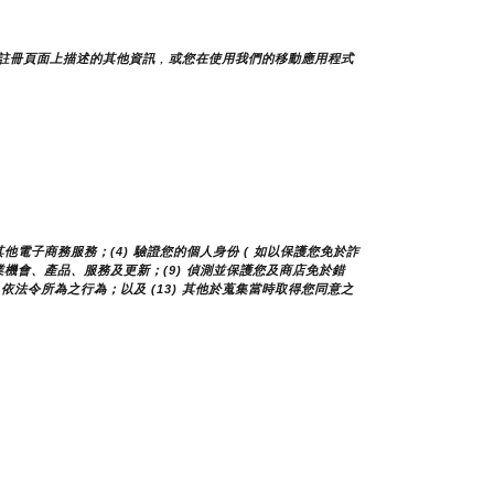
註冊頁面上描述的其他資訊，或您在使用我們的移動應用程式
他電子商務服務；(4) 驗證您的個人身份 ( 如以保護您免於詐
您商業機會、產品、服務及更新；(9) 偵測並保護您及商店免於錯
 依法令所為之行為；以及 (13) 其他於蒐集當時取得您同意之