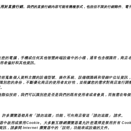
料用於直接行銷
。我們的直接行銷內容可能有幾種形式，包括但不限於行銷郵件、電
存儲在您的電腦，手機或任何其他智慧終端設備中的小檔，通常包含標識符，商店
儲使用者偏好和其他資訊。
似技術蒐集個人資料主體的設備型號、操作系統、設備標識碼和登錄IP位址資
店時識別您的身份，不斷優化商店的使用者友好性，並根據您的需求對商店進行
用。
e和其他類似技術，我們可以識別您是否是我們的既有使用者或者會員，而無需在每
。許多瀏覽器都具有「請勿追蹤」功能，可向商店發送「請勿追蹤」 請求。
用或禁用Cookie。大多數互聯網瀏覽器還允許您選擇是禁用所有 Cooki
資訊，請參閱 Internet 瀏覽器中的「説明」功能表或設備的文件。