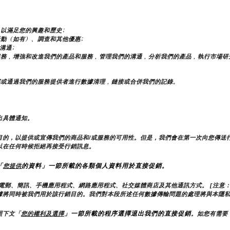
以滿足您的興趣和歷史;
動（如有）、調查和其他優惠;
溝通;
服務，增強和改進我們的產品和服務，管理我們的溝通，分析我們的產品，執行市場研
部或通過我們的服務提供者進行數據清理，鏈接或合併我們的記錄。
出具體通知。
目的，以提供或宣傳我們的商品和/或服務的可用性。但是，我們會在第一次向您傳送
以在任何時候拒絕再接受行銷訊息。
「
的資料」一節所載的各類個人資料用於直接促銷。
您提供
電郵、簡訊、手機應用程式、網路應用程式、社交媒體商店及其他通訊方式。 [注意：
據將同時被我們用於該行銷目的。我們對本段所述任何數據傳輸問題的處理將與本隱
」一節所載的程序選擇退出我們的直接促銷
照下文「
您的權利及選擇
。如您有需要