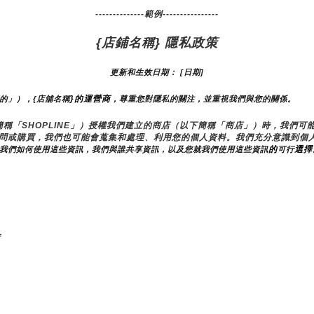
--------------範例----------------
{店鋪名稱} 隱私政策
更新和生效日期： [日期]
}的運營商
們的」），{店舖名稱
，尊重您對隱私的關注，並重視我們與您的關係。 
（以下簡稱「SHOPLINE」）授權我們建立的商店（以下簡稱「商店」）時，我
訪問或購買，我們也可能會蒐集和處理、利用您的個人資料。我們充分意識到個
的
選擇
，我們如何使用這些資訊，我們與誰共享資訊，以及您就我們使用這些資訊
可行
術